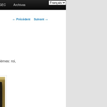
GEC
Archives
Navigation des
←
Précédent
Suivant
→
articles
hèmes: roi,