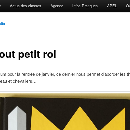
e
Actus des classes
Agenda
Infos Pratiques
APEL
O
tin
out petit roi
um pour la rentrée de janvier, ce dernier nous permet d’aborder les t
teau et chevaliers…