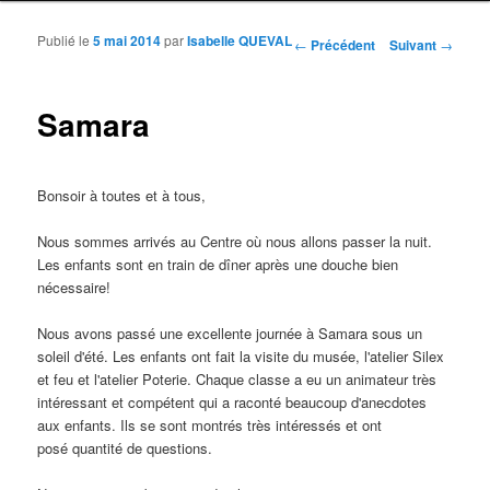
Publié le
5 mai 2014
par
Isabelle QUEVAL
Navigation des articles
←
Précédent
Suivant
→
Samara
Bonsoir à toutes et à tous,
Nous sommes arrivés au Centre où nous allons passer la nuit.
Les enfants sont en train de dîner après une douche bien
nécessaire!
Nous avons passé une excellente journée à Samara sous un
soleil d'été. Les enfants ont fait la visite du musée, l'atelier Silex
et feu et l'atelier Poterie. Chaque classe a eu un animateur très
intéressant et compétent qui a raconté beaucoup d'anecdotes
aux enfants. Ils se sont montrés très intéressés et ont
posé quantité de questions.