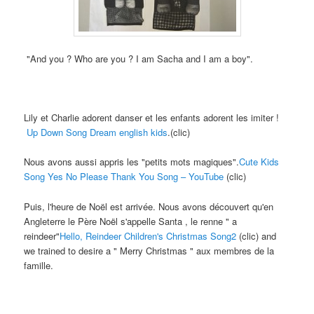
"And you
? Who are you ? I am Sacha and I am a boy".
Lily et Charlie adorent danser et les enfants adorent les imiter !
Up Down Song Dream english kids
.(clic)
Nous avons aussi appris les "petits mots magiques".
Cute Kids
Song Yes No Please Thank You Song – YouTube
(clic)
Puis,
l'heure de Noël est arrivée
.
Nous avons découvert qu'en
Angleterre le Père Noël s'appelle Santa
, le renne "
a
reindeer"
Hello,
Reindeer Children's Christmas Song2
(clic) and
we trained to desire a " Merry Christmas " aux membres de la
famille.