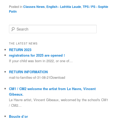
Posted in
Classes News
,
English - Laëtitia Laude
,
TPS / PS - Sophie
Patin
Search
THE LATEST NEWS
RETURN 2023
registrations for 2025 are opened !
If your child was born in 2022, or one of…
RETURN INFORMATION
mail-to-families-of-31-08-21Download
CM1 / CM2 welcome the artist from Le Havre, Vincent
Gibeaux.
Le Havre artist, Vincent Gibeaux, welcomed by the school's CM1
/ CM2…
Boucle d’or