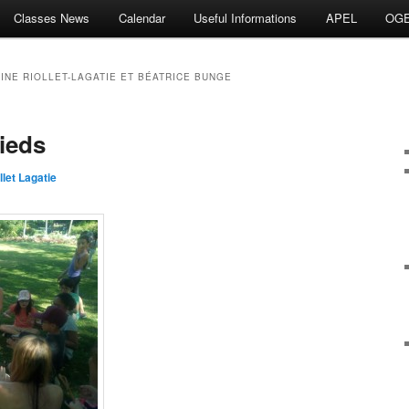
Classes News
Calendar
Useful Informations
APEL
OG
LINE RIOLLET-LAGATIE ET BÉATRICE BUNGE
ieds
llet Lagatie