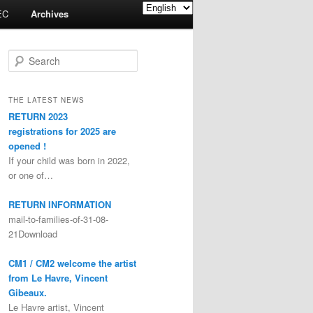
EC
Archives
Search
THE LATEST NEWS
RETURN 2023
registrations for 2025 are
opened !
If your child was born in 2022,
or one of…
RETURN INFORMATION
mail-to-families-of-31-08-
21Download
CM1 / CM2 welcome the artist
from Le Havre, Vincent
Gibeaux.
Le Havre artist, Vincent