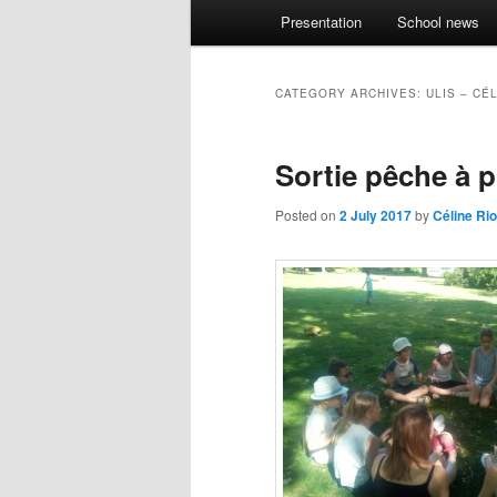
Main menu
Presentation
School news
Skip to primary content
Skip to secondary content
CATEGORY ARCHIVES:
ULIS – CÉ
Sortie pêche à p
Posted on
2 July 2017
by
Céline Rio