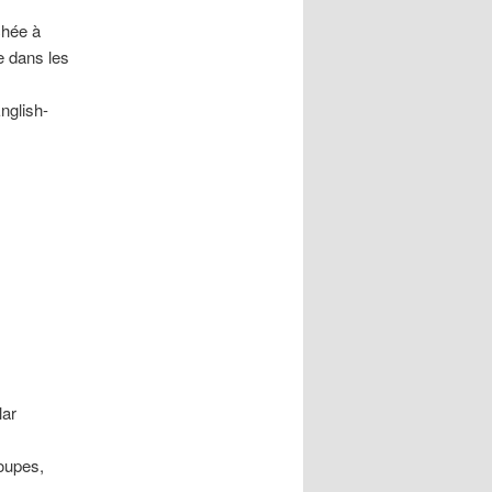
chée à
re dans les
nglish-
lar
roupes
,