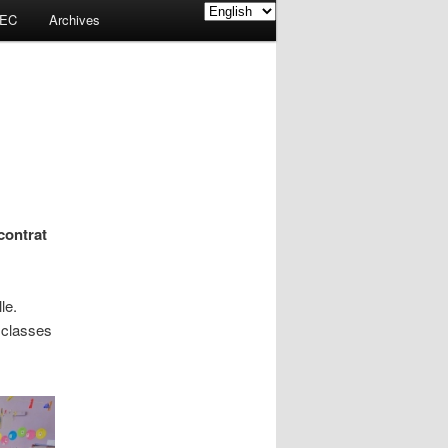
EC
Archives
contrat
lle
.
8
classes