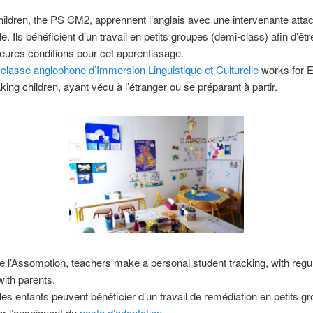
children, the PS CM2,
apprennent l’anglais avec une intervenante atta
le
.
Ils bénéficient d’un travail en petits groupes
(demi-class)
afin d’êt
leures conditions pour cet apprentissage
.
e
classe anglophone d’Immersion Linguistique et Culturelle
works for E
king children,
ayant vécu à l’étranger ou se préparant à partir
.
de l’Assomption
, teachers make a personal student tracking, with regu
ith parents.
les enfants peuvent bénéficier d’un travail de remédiation en petits g
ar l’enseignant du
poste d’adaptation
.