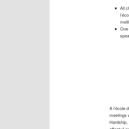
All 
l’éco
meil
On
spea
A l’école 
meetings w
Hardship,
effectué p