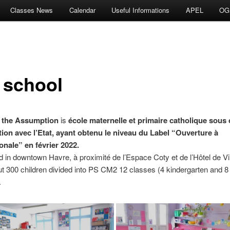
Classes News
Calendar
Useful Informations
APEL
OG
 school
f the Assumption
is
école maternelle et primaire catholique sous 
ion avec l’Etat
,
ayant obtenu le niveau du Label
“
Ouverture à
ionale
”
en février
2022.
ted in downtown Havre,
à proximité de l’Espace Coty et de l’Hôtel de Vi
ut 300 children divided into PS CM2 12 classes (4 kindergarten and 
.