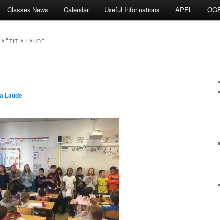
Classes News
Calendar
Useful Informations
APEL
OG
LAËTITIA LAUDE
ia Laude