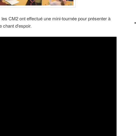
,
les CM2 ont effectué une mini-tournée pour présenter à
 chant d'espoir
.