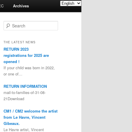
EC
Archives
Search
THE LATEST NEWS
RETURN 2023
registrations for 2025 are
opened !
If your child was born in 2022,
or one of…
RETURN INFORMATION
mail-to-families-of-31-08-
21Download
CM1 / CM2 welcome the artist
from Le Havre, Vincent
Gibeaux.
Le Havre artist, Vincent