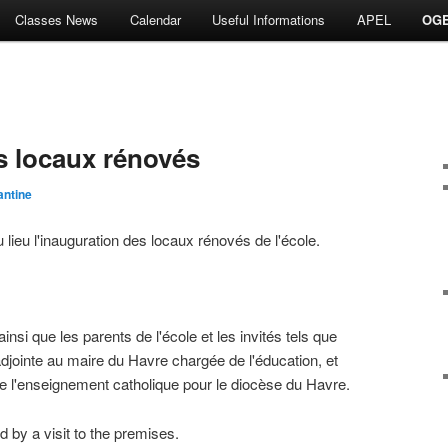
Classes News
Calendar
Useful Informations
APEL
OG
s locaux rénovés
antine
u lieu l'inauguration des locaux rénovés de l'école
.
ainsi que les parents de l'école et les invités tels que
djointe au maire du Havre chargée de l'éducation
, et
de l'enseignement catholique pour le diocèse du Havre
.
 by a visit to the premises.