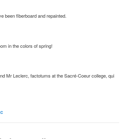
ve been fiberboard and repainted.
oom in the colors of spring!
and Mr Leclerc, factotums at the Sacré-Coeur college,
qui
EC