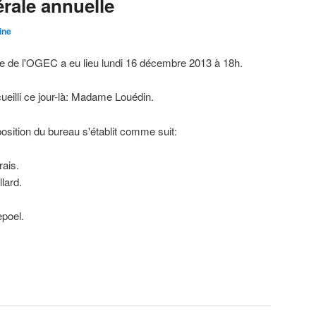
rale annuelle
ine
 de l'OGEC a eu lieu lundi
16 décembre 2013
à 18h
.
lli ce jour-là
:
Madame Louédin
.
osition du bureau s'établit comme suit
:
ais
.
lard
.
poel
.