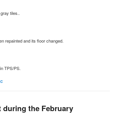
ray tiles..
n repainted and its floor changed.
 in TPS/PS.
EC
t during the February