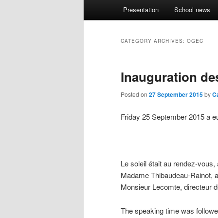
Main menu
Presentation
School news
Skip to primary content
Skip to secondary content
CATEGORY ARCHIVES:
OGEC
Inauguration de
Posted on
27 September 2015
by
C
Friday 25 September 2015
a e
Le soleil était au rendez-vous,
Madame Thibaudeau-Rainot
,
a
Monsieur Lecomte,
directeur 
The speaking time was followed