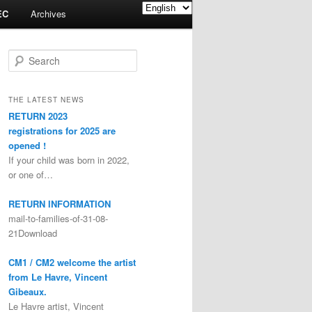
EC
Archives
Search
THE LATEST NEWS
RETURN 2023
registrations for 2025 are
opened !
If your child was born in 2022,
or one of…
RETURN INFORMATION
mail-to-families-of-31-08-
21Download
CM1 / CM2 welcome the artist
from Le Havre, Vincent
Gibeaux.
Le Havre artist, Vincent