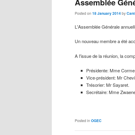
Assemblée Géné
Posted on
18 January 2014
by
Cant
L'Assemblée Générale annuelle
Un nouveau membre a été accuei
A l'issue de la réunion
,
la comp
Présidente:
Mme Cormer
Vice-président:
Mr Chevil
Trésorier:
Mr Sayaret
.
Secrétaire:
Mme Zwaene
Posted in
OGEC