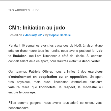
TAG ARCHIVES:
JUDO
CM1: Initiation au judo
Posted on
2 January 2017
by
Sophie Bertelle
Pendant 10 semaines avant les vacances de Noël,
à raison d'une
séance d'une heure tous les lundis
, nous avons pratiqué le
judo
to
Budokan
,
rue Lord Kitchener à côté de l'école
. Si certains
connaissaient déjà ce sport,
pour d'autres c'était la
découverte
!
Our teacher,
Patricia Olivie
r, nous a initiés à des
exercices
d'entrainement en coopération ou en opposition
. Un sport
très physique,
mais aussi l'occasion d'introduire plusieurs
valeurs
telles que l'
honnêteté
, le
respect
, la
modestie
ou
encore le
courage
.
Filles comme garçons, nous avons tous adoré ce rendez-vous
hebdomadaire.